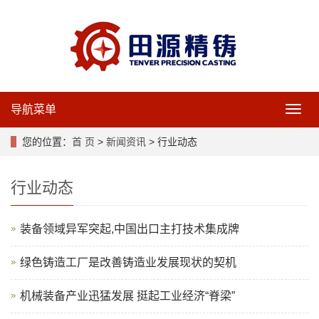
导航菜单
导
航
菜
您的位置：
首 页
>
新闻资讯
> 行业动态
单
行业动态
装备领域异军突起,中国出口主打技术集成牌
绿色铸造工厂是改善铸造业发展现状的契机
机械装备产业迅猛发展 挺起工业经济“脊梁”