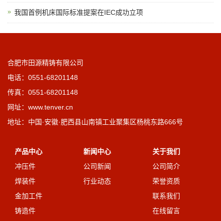
我国首例机床国际标准提案在IEC成功立项
合肥市田源精铸有限公司
电话：0551-68201148
传真：0551-68201148
网址：www.tenver.cn
地址：中国·安徽·肥西县山南镇工业聚集区杨桃东路666号
产品中心
新闻中心
关于我们
冲压件
公司新闻
公司简介
焊装件
行业动态
荣誉资质
金加工件
联系我们
铸造件
在线留言